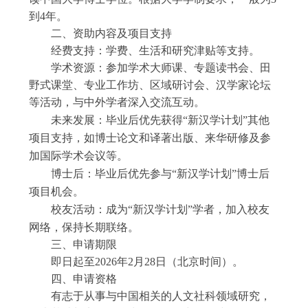
到
4
年。
二
、资助内容
及项目支持
经费支持：学费、生活和研究津贴等支持。
学术资源：参加学术大师课、专题读书会、田
野式课堂、专业工作坊、区域研讨会、汉学家论坛
等活动，与中外学者深入交流互动。
未来发展：毕业后优先获得
“新汉学计划”其他
项目支持，如博士论文和译著出版、来华研修及参
加国际学术会议等。
博士后：毕业后优先参与
“新汉学计划”博士后
项目机会。
校友活动：成为
“新汉学计划”学者，加入校友
网络，保持长期联络。
三
、申请期限
即日起至
202
6
年
2
月
28
日
（
北京时间
）。
四、
申请资格
有志于从事与中国相关的人文社科领域研究，