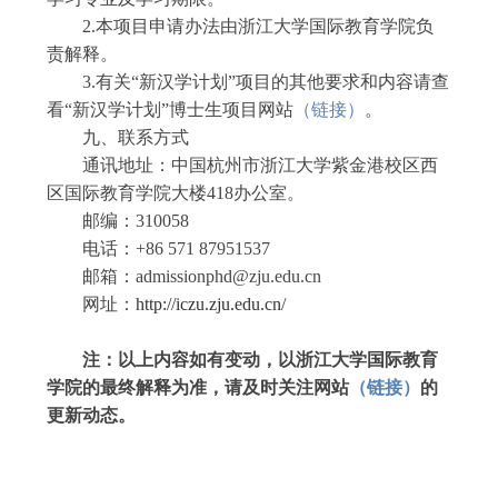
2
.
本
项目
申请办法由浙江大学国际教育学院负
责解释。
3
.
有关
“
新汉学计划
”
项目
的其他要求和内容请查
看
“
新汉学计划
”
博士生项目网站
（
链接
）
。
九
、联系方式
通讯地址：中国杭州市浙江大学紫金港校区西
区国际教育学院大楼
4
18
办公室
。
邮编：
310058
电话：
+86 571 8795
1537
邮箱：
admissionphd@zju.edu.cn
网址：
http://iczu.zju.edu.cn/
注：
以上内容如有变动，以浙江大学国际教育
学院的最终解释为准，请及时关注网站
（
链接
）
的
更新动态。