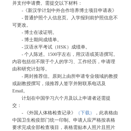
并支付申请费。需提交以下材料：
-
《新汉学计划中外合作培养博士项目申请表》
-
普通护照个人信息页。入学报到前护照信息不
可更改。
- 博士在读
证明。
-
博士期间成绩单
。
-
汉语水平考试（
HSK
）成绩单
。
-
个人陈述。
1500
字左右，用汉语或英语撰写。
内容包括但不限于个人的学习、工作经历，申请理
由和研究计划等。
-
两封推荐信。原则上由所申请专业领域的教授
或副教授撰写，须推荐人签字并附联系电话及
Email
。
计划在中国学习六个月及以上申请者还需提
交：
-
《外国人体格检查记录》
（
下载
）
，
此表格由
中国卫生检疫部门统一印制。申请人应严格按
表格
要求
完成全部
检查
项目，表格需
贴本人照片
且
照片