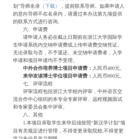
划”导师名录
（
下载
）
，提前联系导师。如果申请人
的意向导师不在名录内，请通过本办法第九项提供
的联系方式进行咨询。
六、
申请费
请
申请人
务必
在截止日期前在浙江大学国际学
生申请系统内交纳申请费或上传申请费交纳凭证。
无论录取与否，不予退还。未交纳申请费者，入学
申请和
项目
申请均不予受理。
中外合作培养博士项目
申请费：
人民币
4
00
元。
来华攻读博士学位项目申请费：
人民币
800
元。
七
、
评审流程
评审流程包括
浙江大学
校内评审，中外语言交
流合作中心组织的本专业专家评审
、
远程视频面试
和专家委员会集中评审。
八
、其他
1.
本
项目
录取学生
来华后须按照
“
新汉学计划
”项
目
有关规定进行管理
，
不得变更录取院校
,
不得变更
学习专业及学习期限。