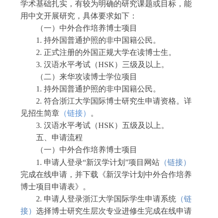
学术基础扎实，有较为明确的研究课题或目标，能
用中文开展研究
，
具体要求如下：
（一）
中外合作培养博士项目
1.
持外国普通护照的非中国
籍
公民
。
2.
正式注册的外国正规大学在读博士生
。
3.
汉语
水平考试（
HSK
）三级及以上。
（二）来华攻读博士学位项目
1.
持外国普通护照的
非中国籍公民。
2.
符合浙江大学
国际
博士研究生
申请
资格。详
见招生简章
（
链接
）
。
3.
汉语水平考试（
HSK
）五级及以上。
五、
申请
流程
（一）
中外合作培养博士项目
1.
申请人
登录
“新汉学计划”
项目
网站
（
链接
）
完成在线申请
，
并下载
《新汉学计划中外合作培养
博士项目申请表》。
2.
申请人登录浙江大学国际学生申请系统
（
链
接
）
选择博士研究生层次专业进修生
完成在线申请