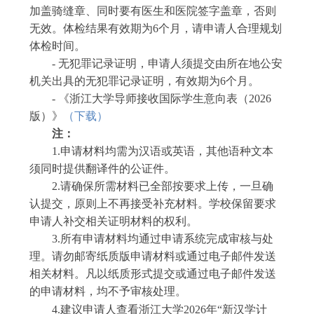
加
盖骑缝章、
同时要有
医生和医院签字盖章
，
否则
无效。
体检
结果有效期为
6
个月，请申请人合理
规划
体检时间。
-
无犯罪记录证明，申请人须提交由所在地公安
机关出具的无犯罪记录证明，有效期为
6
个月。
-
《浙江大学导师接收国际学生意向表（
202
6
版）》
（
下载
）
注：
1.
申请材料均需为汉语或英语，其他语种文本
须同时提供翻译件的公证件。
2
.
请确保所需材料已全部按要求上传，一旦确
认提交，原则上不再接受补充材料。学校保留要求
申请人补交相关证明材料的权利。
3
.
所有申请材料均通过申请系统完成审核与处
理。请勿邮寄纸质版申请材料或通过电子邮件发送
相关材料。凡以纸质形式提交或通过电子邮件发送
的申请材料，均不予审核处理。
4
.
建议申请人查看浙江大学
2026
年
“新汉学计