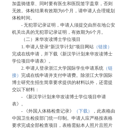
加
盖骑缝章、
同时要有
医生和医院签字盖章
，
否则
无效。
体检
结果有效期为
6
个月，请申请人合理
规划
体检时间。
-
无犯罪记录证明，申请人须提交由所在地公安
机关出具的无犯罪记录证明，有效期为
6
个月。
（二）来华攻读博士学位项目
1.
申请人
登录
“新汉学计划”
项目
网站
（
链接
）
完成在线申请
，
并下载
《新汉学计划来华攻读博士
学位项目申请表》。
2.
申请人登录
浙江大学国际学生申请系统
（
链
接
）
完成在线申请并支付申请费。除
浙江大学国际
博士研究生招生简章
要求提供的材料以外
，还需提
交以下材料：
-
《新汉学计划来华攻读博士学位项目申请
表》
。
-
《外国人体格检查记录》
（
下载
）
，
此表格由
中国卫生检疫部门统一印制。申请人应严格按
表格
要求
完成全部
检查
项目，表格需
贴本人照片
且
照片