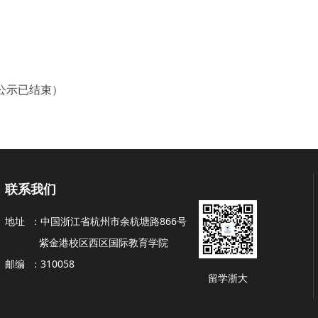
公示已结束）
联系我们
地址 ：
中国浙江省杭州市余杭塘路866号
紫金港校区西区国际教育学院
邮编 ：
310058
留学浙大