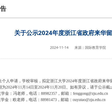
公告
生活服务
常见问题
关于公示2024年度浙江省政府来华
2024-11-14
来源：国际教育学院
生个人申请，学校审核，拟定浙江大学
2024
年度浙江省政府来华
期为
2024
年
11
月
14
日至
2024
年
1
1
月
20
日。如有异议，请于公示截
奖学金：冯老师，电话：
88982357
，邮箱：
fenggong@zju.edu.cn
奖学金：欧老师，电话：
88981473
，邮箱：
ouyutao@zju.edu.cn