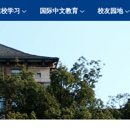
在校学习
国际中文教育
校友园地
校历
孔子学院
校友信息登记
规章制度
国际中文教育项目
校友风采
评奖评优
HSK考试
签证居留许可
师资风采
医疗保险
住宿信息
就业实习