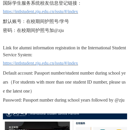
国际学生服务系统
校友信息登记链接
：
https://intlstudent.zju.edu.cn/isstu/#/index
默认账号：在校期间护照号/
学号
密码：在校期间护照号加@zju
Link for alumni information registration in the International Student
Service System:
https://intlstudent.zju.edu.cn/isstu/#/index
Default account: Passport number/student number during school ye
ars
（
For students with more than one student ID number, please us
e the latest one
）
Password: Passport number during school years followed by @zju