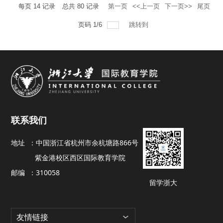
每页
14
记录
总共
80
记录
第一页
<<上一页
下一页>>
尾页
页码
1
/
6
跳转到
联系我们
地址 ：
中国浙江省杭州市余杭塘路866号
紫金港校区西区国际教育学院
邮编 ：
310058
留学浙大
友情链接