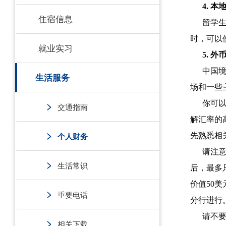
4. 
住宿信息
留学生
时，可以
就业实习
5. 外
中国
生活服务
场和一些
你可
交通指南
解汇率的
个人财务
先熟悉相
请注
生活常识
后，最多
价值50
重要电话
分行进行
请不
相关下载