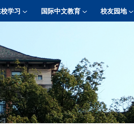
在校学习
国际中文教育
校友园地
校历
孔子学院
校友信息登记
规章制度
国际中文教育项目
校友风采
评奖评优
HSK考试
签证居留许可
师资风采
医疗保险
住宿信息
就业实习