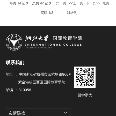
每页
14
记录
总共
42
记录
第一页
<<上一页
下一页>>
尾页
页码
1
/
3
跳转到
联系我们
地址 ：
中国浙江省杭州市余杭塘路866号
紫金港校区西区国际教育学院
邮编 ：
310058
留学浙大
友情链接