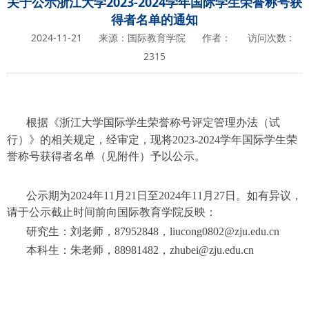
关于公示浙江大学2023-2024学年国际学生荣誉称号获
得者名单的通知
2024-11-21
来源：国际教育学院
作者：
访问次数 :
2315
根据《浙江大学国际学生荣誉称号评定管理办法（试
行）》的相关规定，经审定，现将
202
3
-202
4
学年国际学生荣
誉称号获得者名单（见附件）予以公示。
公示期为
202
4
年
11
月
21
日至
202
4
年
1
1
月
27
日。如有异议，
请于公示截止时间前向国际教育学院反映：
研究生：刘老师，
87952848
，
liucong0802@zju.edu.cn
本科生：朱老师，
88981482
，
zhubei@zju.edu.cn