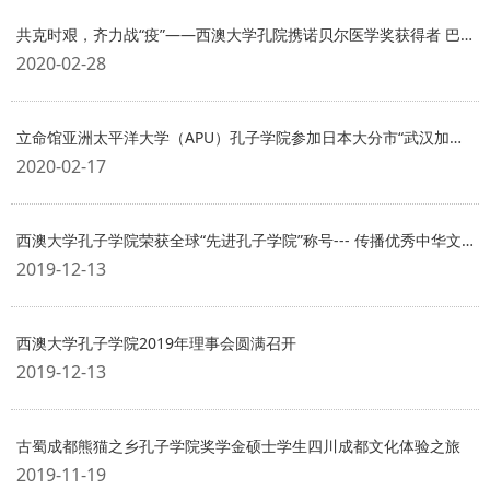
共克时艰，齐力战“疫”――西澳大学孔院携诺贝尔医学奖获得者 巴里・马歇尔教授为抗击疫情加油
2020-02-28
立命馆亚洲太平洋大学（APU）孔子学院参加日本大分市“武汉加油”慈善募捐活动
2020-02-17
西澳大学孔子学院荣获全球“先进孔子学院”称号--- 传播优秀中华文化，构建中澳友谊桥梁，我们在路上
2019-12-13
西澳大学孔子学院2019年理事会圆满召开
2019-12-13
古蜀成都熊猫之乡孔子学院奖学金硕士学生四川成都文化体验之旅
2019-11-19