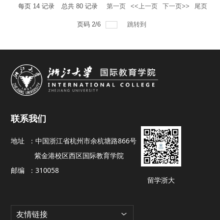
每页
14
记录
总共
80
记录
第一页
<<上一页
下一页>>
尾页
页码
2
/
6
跳转到
联系我们
地址 ：
中国浙江省杭州市余杭塘路866号
紫金港校区西区国际教育学院
邮编 ：
310058
留学浙大
友情链接